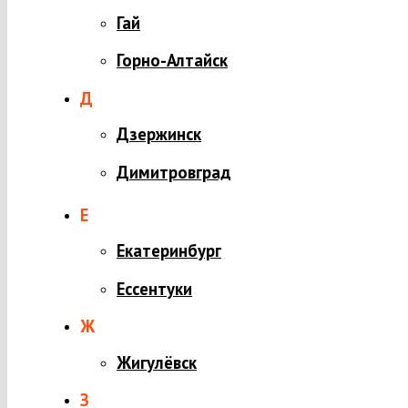
Гай
Горно-Алтайск
Д
Дзержинск
Димитровград
Е
Екатеринбург
Ессентуки
Ж
Жигулёвск
З