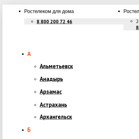
Ростелеком для дома
Ростел
2
8 800 200 72 46
8
А
Альметьевск
Анадырь
Арзамас
Астрахань
Архангельск
Б