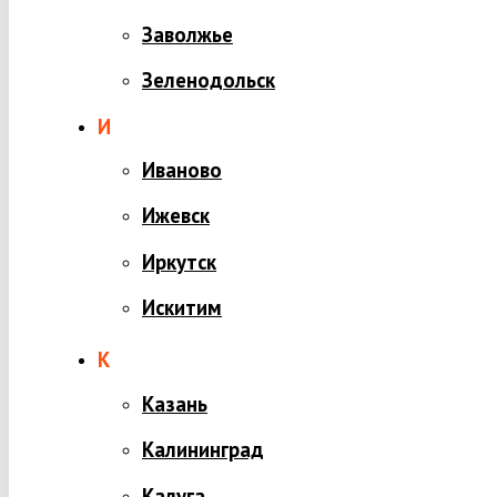
Заволжье
Зеленодольск
И
Иваново
Ижевск
Иркутск
Искитим
К
Казань
Калининград
Калуга