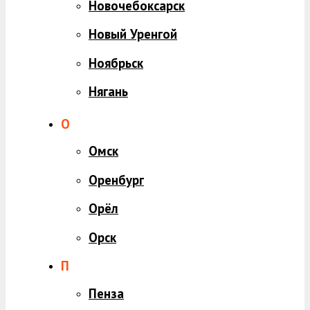
Новочебоксарск
Новый Уренгой
Ноябрьск
Нягань
О
Омск
Оренбург
Орёл
Орск
П
Пенза