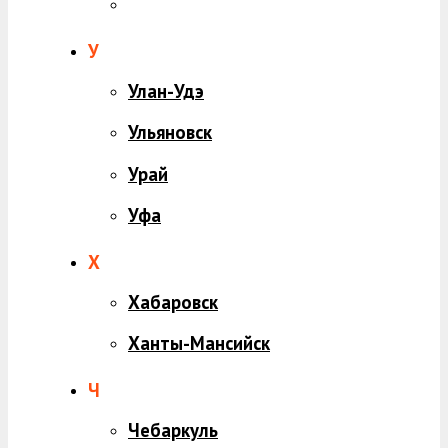
У
Улан-Удэ
Ульяновск
Урай
Уфа
Х
Хабаровск
Ханты-Мансийск
Ч
Чебаркуль