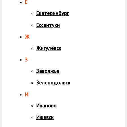
Е
Екатеринбург
Ессентуки
Ж
Жигулёвск
З
Заволжье
Зеленодольск
И
Иваново
Ижевск