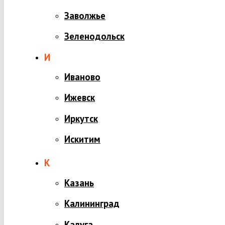
Заволжье
Зеленодольск
И
Иваново
Ижевск
Иркутск
Искитим
К
Казань
Калининград
Калуга