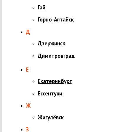
Гай
Горно-Алтайск
Д
Дзержинск
Димитровград
Е
Екатеринбург
Ессентуки
Ж
Жигулёвск
З