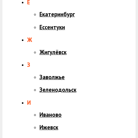
Е
Екатеринбург
Ессентуки
Ж
Жигулёвск
З
Заволжье
Зеленодольск
И
Иваново
Ижевск