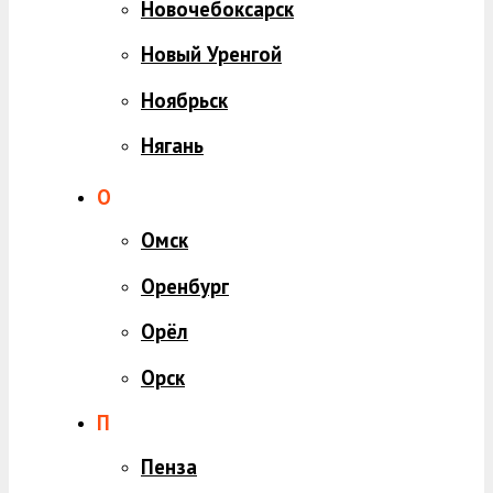
Новочебоксарск
Новый Уренгой
Ноябрьск
Нягань
О
Омск
Оренбург
Орёл
Орск
П
Пенза