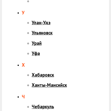
У
Улан-Удэ
Ульяновск
Урай
Уфа
Х
Хабаровск
Ханты-Мансийск
Ч
Чебаркуль