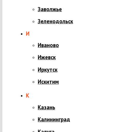
Заволжье
Зеленодольск
И
Иваново
Ижевск
Иркутск
Искитим
К
Казань
Калининград
Калуга