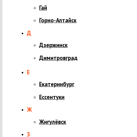
Гай
Горно-Алтайск
Д
Дзержинск
Димитровград
Е
Екатеринбург
Ессентуки
Ж
Жигулёвск
З