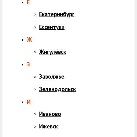
Е
Екатеринбург
Ессентуки
Ж
Жигулёвск
З
Заволжье
Зеленодольск
И
Иваново
Ижевск