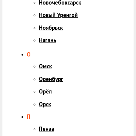
Новочебоксарск
Новый Уренгой
Ноябрьск
Нягань
О
Омск
Оренбург
Орёл
Орск
П
Пенза