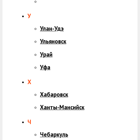
У
Улан-Удэ
Ульяновск
Урай
Уфа
Х
Хабаровск
Ханты-Мансийск
Ч
Чебаркуль