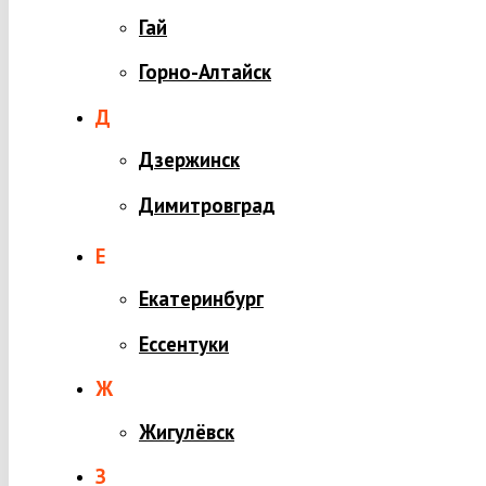
Гай
Горно-Алтайск
Д
Дзержинск
Димитровград
Е
Екатеринбург
Ессентуки
Ж
Жигулёвск
З