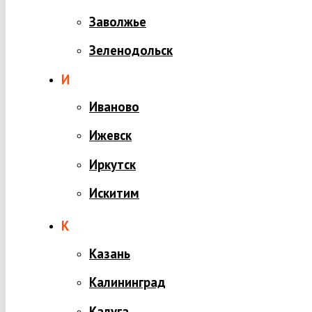
Заволжье
Зеленодольск
И
Иваново
Ижевск
Иркутск
Искитим
К
Казань
Калининград
Калуга