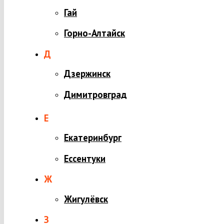
Гай
Горно-Алтайск
Д
Дзержинск
Димитровград
Е
Екатеринбург
Ессентуки
Ж
Жигулёвск
З