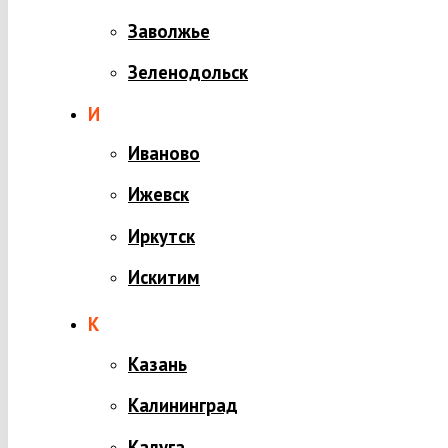
Заволжье
Зеленодольск
И
Иваново
Ижевск
Иркутск
Искитим
К
Казань
Калининград
Калуга