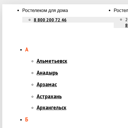
Ростелеком для дома
Ростел
2
8 800 200 72 46
8
А
Альметьевск
Анадырь
Арзамас
Астрахань
Архангельск
Б