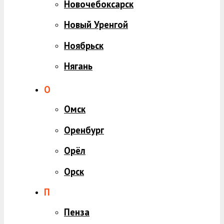
Новочебоксарск
Новый Уренгой
Ноябрьск
Нягань
О
Омск
Оренбург
Орёл
Орск
П
Пенза