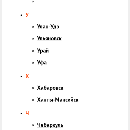
У
Улан-Удэ
Ульяновск
Урай
Уфа
Х
Хабаровск
Ханты-Мансийск
Ч
Чебаркуль