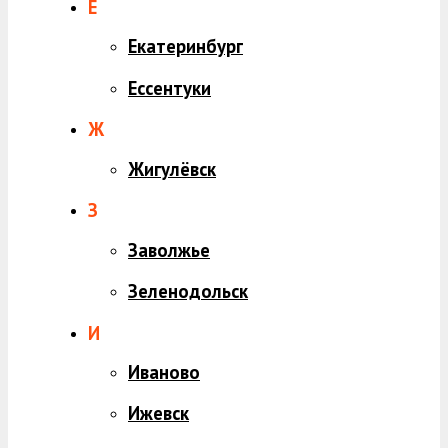
Е
Екатеринбург
Ессентуки
Ж
Жигулёвск
З
Заволжье
Зеленодольск
И
Иваново
Ижевск