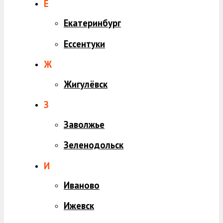
Е
Екатеринбург
Ессентуки
Ж
Жигулёвск
З
Заволжье
Зеленодольск
И
Иваново
Ижевск