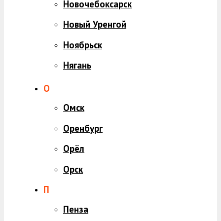
Новочебоксарск
Новый Уренгой
Ноябрьск
Нягань
О
Омск
Оренбург
Орёл
Орск
П
Пенза