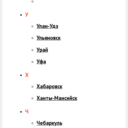
У
Улан-Удэ
Ульяновск
Урай
Уфа
Х
Хабаровск
Ханты-Мансийск
Ч
Чебаркуль