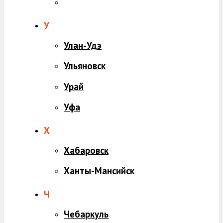
У
Улан-Удэ
Ульяновск
Урай
Уфа
Х
Хабаровск
Ханты-Мансийск
Ч
Чебаркуль