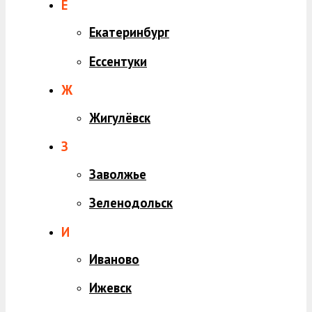
Е
Екатеринбург
Ессентуки
Ж
Жигулёвск
З
Заволжье
Зеленодольск
И
Иваново
Ижевск