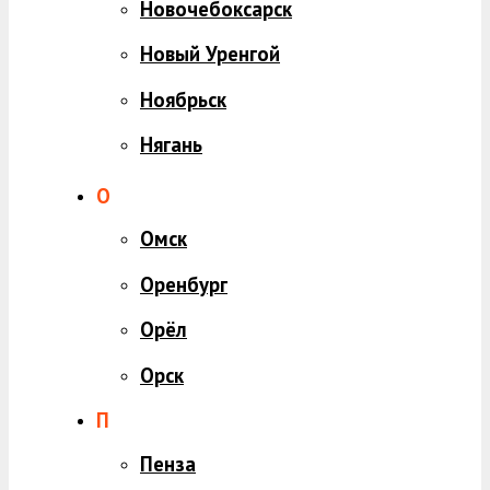
Новочебоксарск
Новый Уренгой
Ноябрьск
Нягань
О
Омск
Оренбург
Орёл
Орск
П
Пенза