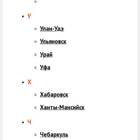
У
Улан-Удэ
Ульяновск
Урай
Уфа
Х
Хабаровск
Ханты-Мансийск
Ч
Чебаркуль