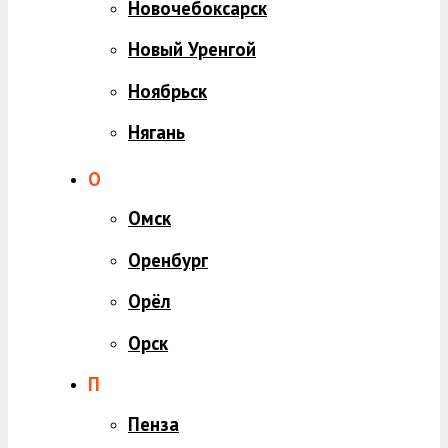
Новочебоксарск
Новый Уренгой
Ноябрьск
Нягань
О
Омск
Оренбург
Орёл
Орск
П
Пенза