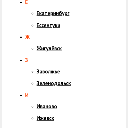
Е
Екатеринбург
Ессентуки
Ж
Жигулёвск
З
Заволжье
Зеленодольск
И
Иваново
Ижевск