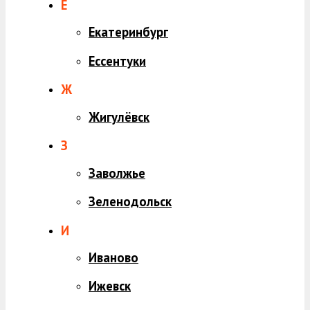
Е
Екатеринбург
Ессентуки
Ж
Жигулёвск
З
Заволжье
Зеленодольск
И
Иваново
Ижевск