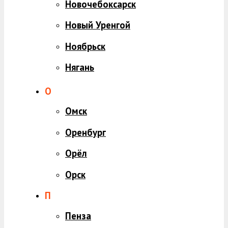
Новочебоксарск
Новый Уренгой
Ноябрьск
Нягань
О
Омск
Оренбург
Орёл
Орск
П
Пенза