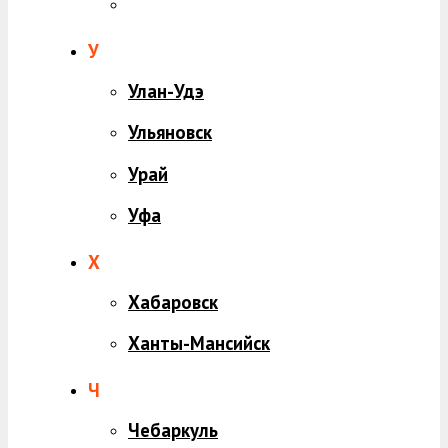
У
Улан-Удэ
Ульяновск
Урай
Уфа
Х
Хабаровск
Ханты-Мансийск
Ч
Чебаркуль