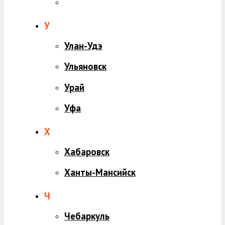
У
Улан-Удэ
Ульяновск
Урай
Уфа
Х
Хабаровск
Ханты-Мансийск
Ч
Чебаркуль