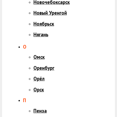
Новочебоксарск
Новый Уренгой
Ноябрьск
Нягань
О
Омск
Оренбург
Орёл
Орск
П
Пенза