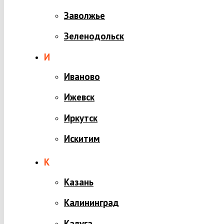
Заволжье
Зеленодольск
И
Иваново
Ижевск
Иркутск
Искитим
К
Казань
Калининград
Калуга