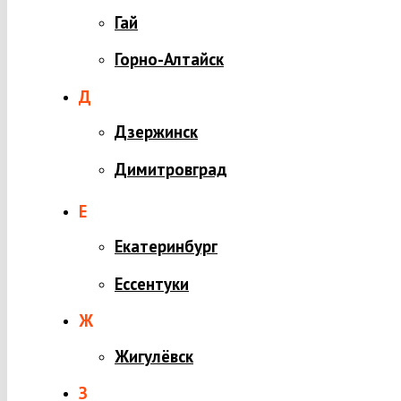
Гай
Горно-Алтайск
Д
Дзержинск
Димитровград
Е
Екатеринбург
Ессентуки
Ж
Жигулёвск
З