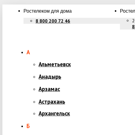
Ростелеком для дома
Ростел
2
8 800 200 72 46
8
А
Альметьевск
Анадырь
Арзамас
Астрахань
Архангельск
Б