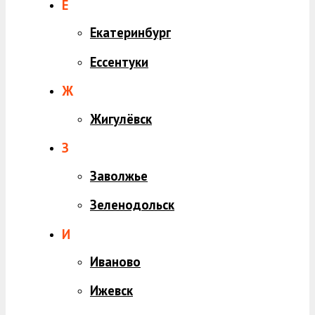
Е
Екатеринбург
Ессентуки
Ж
Жигулёвск
З
Заволжье
Зеленодольск
И
Иваново
Ижевск