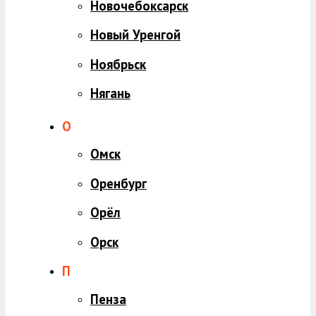
Новочебоксарск
Новый Уренгой
Ноябрьск
Нягань
О
Омск
Оренбург
Орёл
Орск
П
Пенза