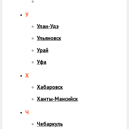
У
Улан-Удэ
Ульяновск
Урай
Уфа
Х
Хабаровск
Ханты-Мансийск
Ч
Чебаркуль