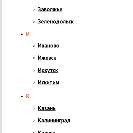
Заволжье
Зеленодольск
И
Иваново
Ижевск
Иркутск
Искитим
К
Казань
Калининград
Калуга