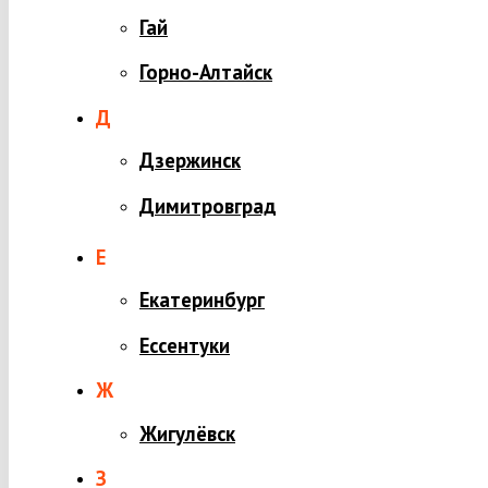
Гай
Горно-Алтайск
Д
Дзержинск
Димитровград
Е
Екатеринбург
Ессентуки
Ж
Жигулёвск
З