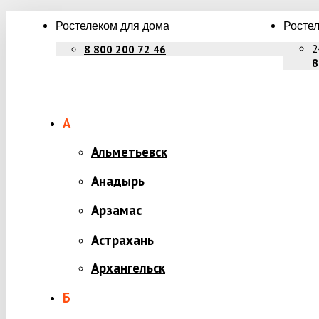
Ростелеком для дома
Ростел
2
8 800 200 72 46
8
А
Альметьевск
Анадырь
Арзамас
Астрахань
Архангельск
Б