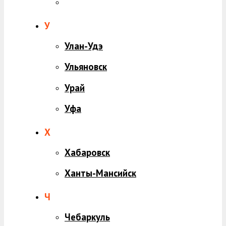
У
Улан-Удэ
Ульяновск
Урай
Уфа
Х
Хабаровск
Ханты-Мансийск
Ч
Чебаркуль