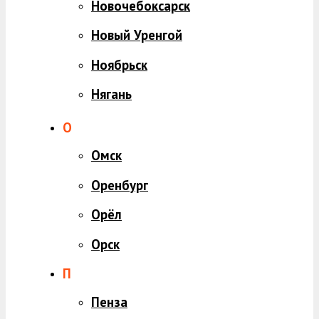
Новочебоксарск
Новый Уренгой
Ноябрьск
Нягань
О
Омск
Оренбург
Орёл
Орск
П
Пенза