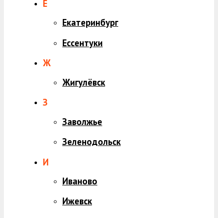
Е
Екатеринбург
Ессентуки
Ж
Жигулёвск
З
Заволжье
Зеленодольск
И
Иваново
Ижевск