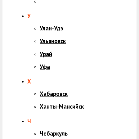
У
Улан-Удэ
Ульяновск
Урай
Уфа
Х
Хабаровск
Ханты-Мансийск
Ч
Чебаркуль