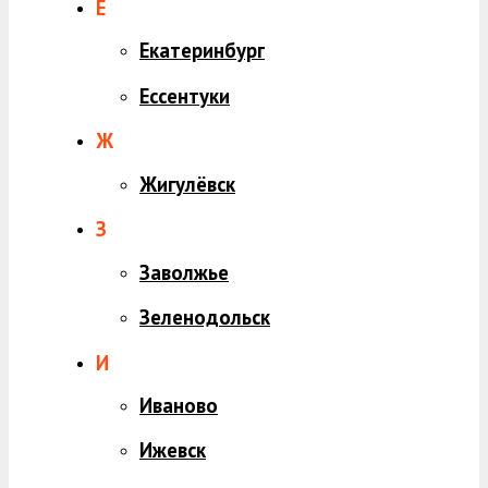
Е
Екатеринбург
Ессентуки
Ж
Жигулёвск
З
Заволжье
Зеленодольск
И
Иваново
Ижевск