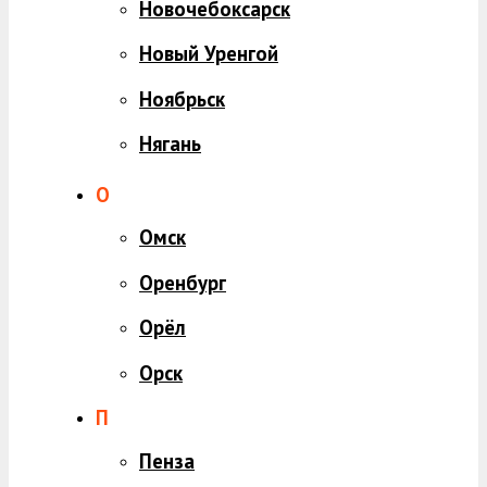
Новочебоксарск
Новый Уренгой
Ноябрьск
Нягань
О
Омск
Оренбург
Орёл
Орск
П
Пенза