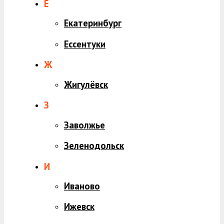
Е
Екатеринбург
Ессентуки
Ж
Жигулёвск
З
Заволжье
Зеленодольск
И
Иваново
Ижевск