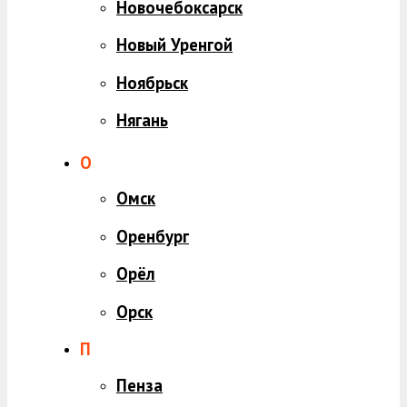
Новочебоксарск
Новый Уренгой
Ноябрьск
Нягань
О
Омск
Оренбург
Орёл
Орск
П
Пенза