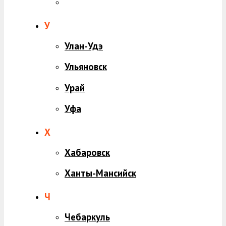
У
Улан-Удэ
Ульяновск
Урай
Уфа
Х
Хабаровск
Ханты-Мансийск
Ч
Чебаркуль