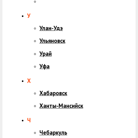
У
Улан-Удэ
Ульяновск
Урай
Уфа
Х
Хабаровск
Ханты-Мансийск
Ч
Чебаркуль