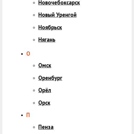
Новочебоксарск
Новый Уренгой
Ноябрьск
Нягань
О
Омск
Оренбург
Орёл
Орск
П
Пенза