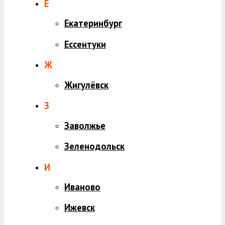
Е
Екатеринбург
Ессентуки
Ж
Жигулёвск
З
Заволжье
Зеленодольск
И
Иваново
Ижевск