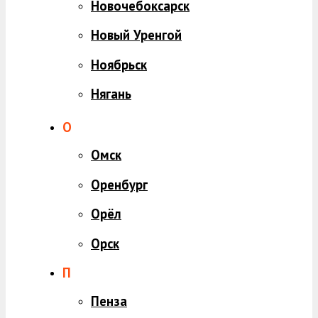
Новочебоксарск
Новый Уренгой
Ноябрьск
Нягань
О
Омск
Оренбург
Орёл
Орск
П
Пенза