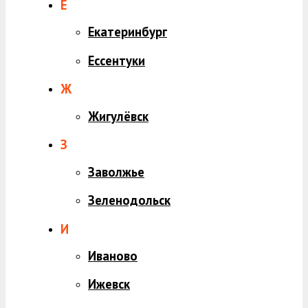
Е
Екатеринбург
Ессентуки
Ж
Жигулёвск
З
Заволжье
Зеленодольск
И
Иваново
Ижевск