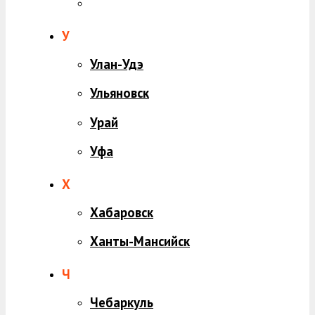
У
Улан-Удэ
Ульяновск
Урай
Уфа
Х
Хабаровск
Ханты-Мансийск
Ч
Чебаркуль