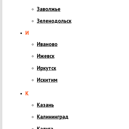
Заволжье
Зеленодольск
И
Иваново
Ижевск
Иркутск
Искитим
К
Казань
Калининград
Калуга