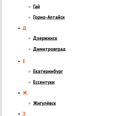
Гай
Горно-Алтайск
Д
Дзержинск
Димитровград
Е
Екатеринбург
Ессентуки
Ж
Жигулёвск
З