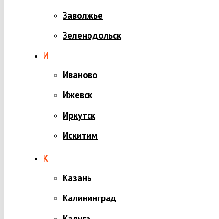
Заволжье
Зеленодольск
И
Иваново
Ижевск
Иркутск
Искитим
К
Казань
Калининград
Калуга