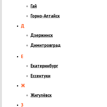
Гай
Горно-Алтайск
Д
Дзержинск
Димитровград
Е
Екатеринбург
Ессентуки
Ж
Жигулёвск
З