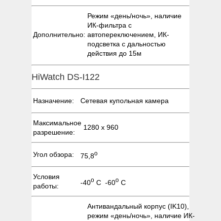
Режим «день/ночь», наличие
ИК-фильтра с
Дополнительно:
автопереключением, ИК-
подсветка с дальностью
действия до 15м
HiWatch DS-I122
Назначение:
Сетевая купольная камера
Максимальное
1280 х 960
разрешение:
о
Угол обзора:
75,8
Условия
о
о
-40
С -60
С
работы:
Антивандальный корпус (IK10),
режим «день/ночь», наличие ИК-