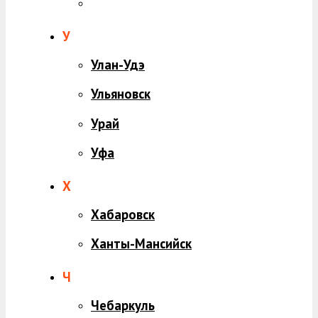
У
Улан-Удэ
Ульяновск
Урай
Уфа
Х
Хабаровск
Ханты-Мансийск
Ч
Чебаркуль