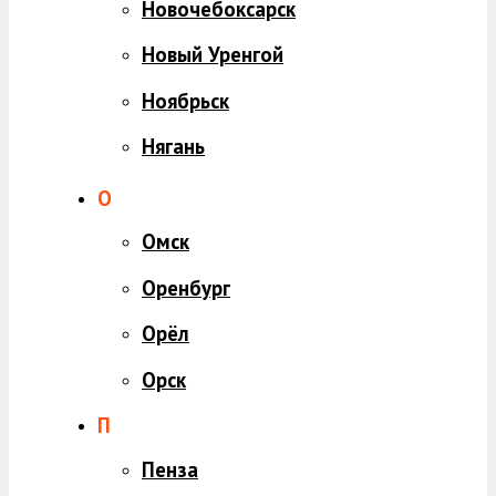
Новочебоксарск
Новый Уренгой
Ноябрьск
Нягань
О
Омск
Оренбург
Орёл
Орск
П
Пенза