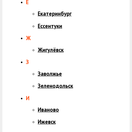
Е
Екатеринбург
Ессентуки
Ж
Жигулёвск
З
Заволжье
Зеленодольск
И
Иваново
Ижевск