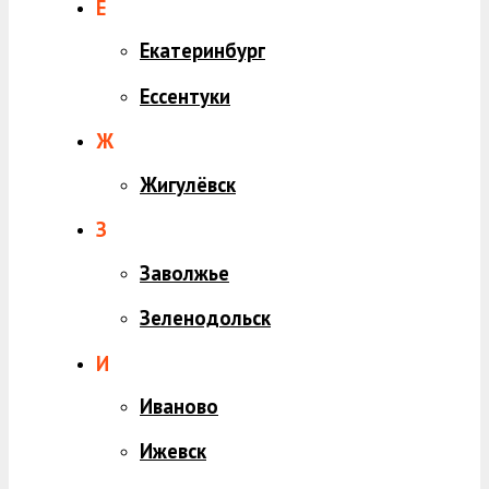
Е
Екатеринбург
Ессентуки
Ж
Жигулёвск
З
Заволжье
Зеленодольск
И
Иваново
Ижевск