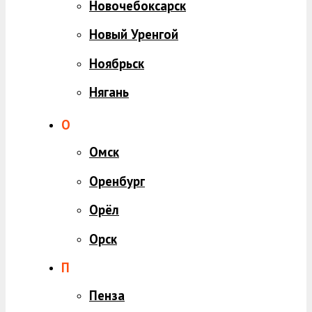
Новочебоксарск
Новый Уренгой
Ноябрьск
Нягань
О
Омск
Оренбург
Орёл
Орск
П
Пенза