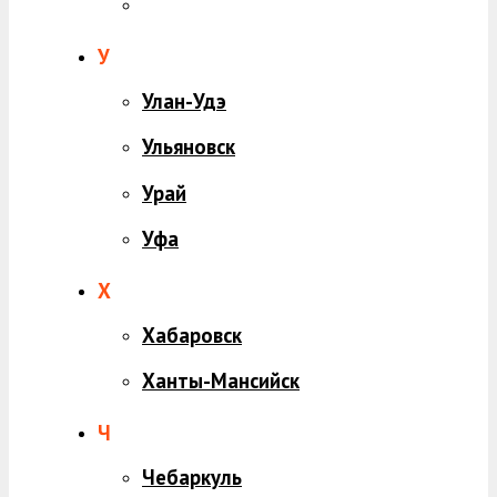
У
Улан-Удэ
Ульяновск
Урай
Уфа
Х
Хабаровск
Ханты-Мансийск
Ч
Чебаркуль