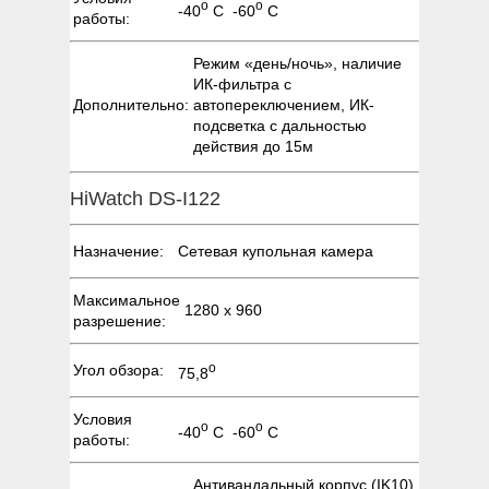
о
о
-40
С -60
С
работы:
Режим «день/ночь», наличие
ИК-фильтра с
Дополнительно:
автопереключением, ИК-
подсветка с дальностью
действия до 15м
HiWatch DS-I122
Назначение:
Сетевая купольная камера
Максимальное
1280 х 960
разрешение:
о
Угол обзора:
75,8
Условия
о
о
-40
С -60
С
работы:
Антивандальный корпус (IK10),