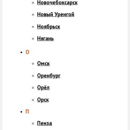
Новочебоксарск
Новый Уренгой
Ноябрьск
Нягань
О
Омск
Оренбург
Орёл
Орск
П
Пенза