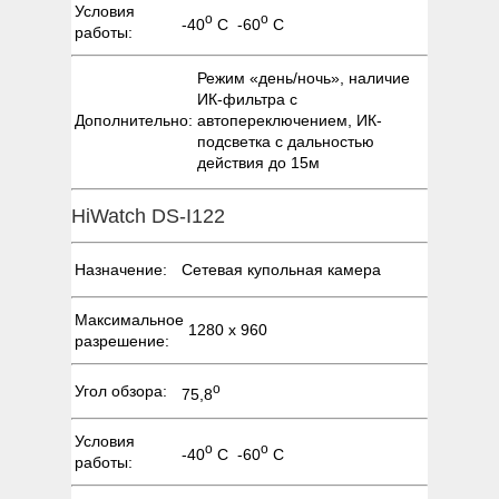
Условия
о
о
-40
С -60
С
работы:
Режим «день/ночь», наличие
ИК-фильтра с
Дополнительно:
автопереключением, ИК-
подсветка с дальностью
действия до 15м
HiWatch DS-I122
Назначение:
Сетевая купольная камера
Максимальное
1280 х 960
разрешение:
о
Угол обзора:
75,8
Условия
о
о
-40
С -60
С
работы: