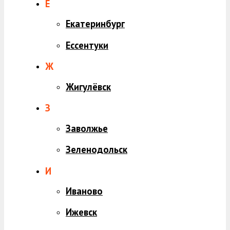
Е
Екатеринбург
Ессентуки
Ж
Жигулёвск
З
Заволжье
Зеленодольск
И
Иваново
Ижевск