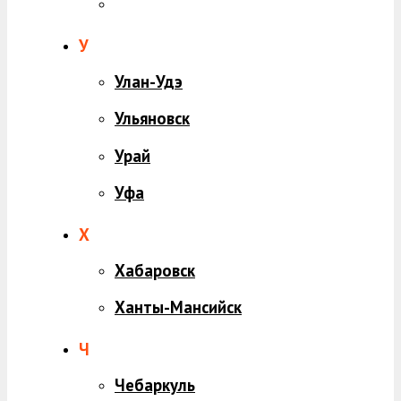
У
Улан-Удэ
Ульяновск
Урай
Уфа
Х
Хабаровск
Ханты-Мансийск
Ч
Чебаркуль