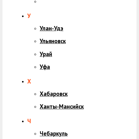
У
Улан-Удэ
Ульяновск
Урай
Уфа
Х
Хабаровск
Ханты-Мансийск
Ч
Чебаркуль