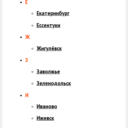
Е
Екатеринбург
Ессентуки
Ж
Жигулёвск
З
Заволжье
Зеленодольск
И
Иваново
Ижевск