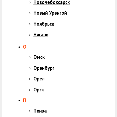
Новочебоксарск
Новый Уренгой
Ноябрьск
Нягань
О
Омск
Оренбург
Орёл
Орск
П
Пенза