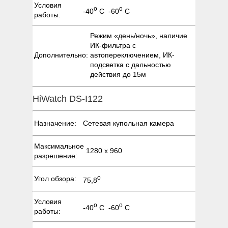
Условия
о
о
-40
С -60
С
работы:
Режим «день/ночь», наличие
ИК-фильтра с
Дополнительно:
автопереключением, ИК-
подсветка с дальностью
действия до 15м
HiWatch DS-I122
Назначение:
Сетевая купольная камера
Максимальное
1280 х 960
разрешение:
о
Угол обзора:
75,8
Условия
о
о
-40
С -60
С
работы: